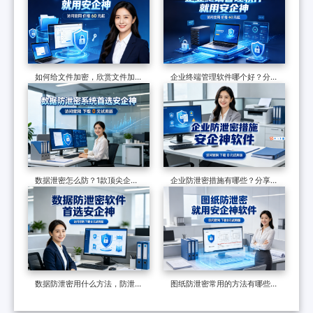
如何给文件加密，欣赏文件加密
企业终端管理软件哪个好？分享
软件的7个防泄密措施，可加密
一款软件的七大功能，防护终端
可审计
安全超有效
数据泄密怎么防？1款顶尖企业
企业防泄密措施有哪些？分享一
级数据防泄漏系统力荐，效果很
个防泄密软件，防泄密的六种多
好
维度措施
数据防泄密用什么方法，防泄密
图纸防泄密常用的方法有哪些？
软件怎么样？认准防泄密软件这
严选三种主流方法，2026年设
五大功能
计行业必备