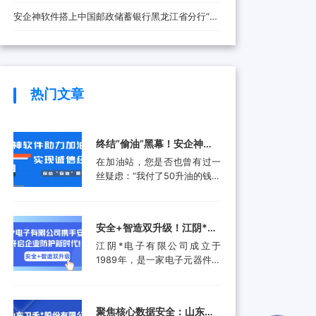
安全防线
安企神软件搭上中国邮政储蓄银行黑龙江省分行“快
车”，将带来哪些改变？
热门文章
终结“偷油”黑幕！安企神软
件助力加油站实现诚信经
在加油站，您是否也曾有过一
营，挽回消费者信任
丝疑虑：“我付了50升油的钱，
油箱真的加满了50升吗？”这并
非空穴来风。近年来，部分加
油站通过“阴阳电脑”、作弊软
安全+智造双升级！江阴*电
件等高科技手段偷油偷税的行
子有限公司携手安企神开启
江阴*电子有限公司成立于
为屡被曝光，不仅让消费者蒙
企业防护新时代！
1989年，是一家电子元器件集
受经济损失，更严重侵蚀了行
成设计和生产服务的领先供应
业的公信力。面对这一行业顽
商。产品应用包括数据采集、
疾，监管部门也是头疼不已。
计算机外围设备和其他电子产
某地区产品质量检验研究院的
聚焦核心数据安全：山东卫