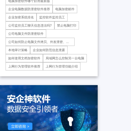
电脑加密软件哪个好用最新版
药科技重庆有限公司、重庆*肿
瘤医院等十余家子公司...
企业电脑数据防泄密软件推荐
电脑加密邮件
企业加密系统排名
监控软件监控员工
公司监控员工聊天信息违法吗?
禁止电脑打印
公司电脑文件防泄密软件
公司如何防止电脑文件拷贝、外发泄密、防
止电脑文件拷贝软件推荐
本地审计策略
企业如何防范信息泄露
如何使用文档加密软件
局域网怎么控制另一台电脑
上网行为管理软件推荐
上网行为管理功能介绍