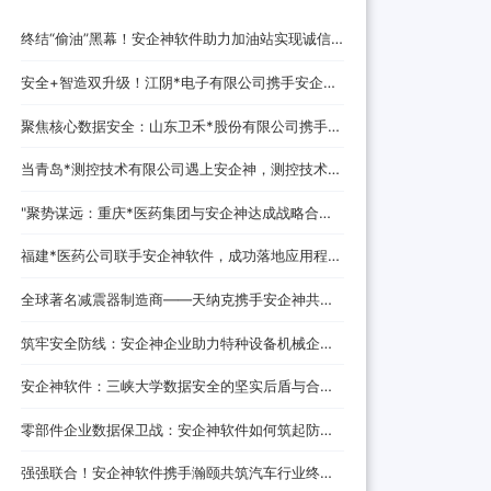
终结“偷油”黑幕！安企神软件助力加油站实现诚信
经营，挽回消费者信任
安全+智造双升级！江阴*电子有限公司携手安企神
开启企业防护新时代！
聚焦核心数据安全：山东卫禾*股份有限公司携手安
企神软件构建防泄密屏障！
当青岛*测控技术有限公司遇上安企神，测控技术数
据安全将迎来哪些新变化？
‌"聚势谋远：重庆*医药集团与安企神达成战略合
作，探索医药+科技融合发展新路径！
福建*医药公司联手安企神软件，成功落地应用程
序、网站黑名单设置与USB管控方案！
全球著名减震器制造商——天纳克携手安企神共筑
安全制造新防线
筑牢安全防线：安企神企业助力特种设备机械企业
数据防泄密解决方案
安企神软件：三峡大学数据安全的坚实后盾与合作
伙伴
零部件企业数据保卫战：安企神软件如何筑起防泄
密铜墙铁壁
强强联合！安企神软件携手瀚颐共筑汽车行业终端