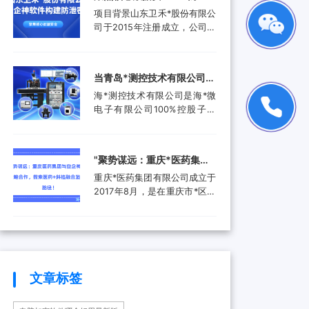
品。还进入了汽车电子行业、
工作人员就选择引入了安企...
禾*股份有限公司携手安企神
项目背景山东卫禾*股份有限公
航空航天行业、工业控制行
软件构建防泄密屏障！
司于2015年注册成立，公司拥
业、医疗器械行业和消费电子
有总资产1.5亿元，公司具有齿
行业，为客户提供更广泛的高
轮检测中心、三坐标测量仪、
附加值产品和服务。随着科技
全谱直读光谱仪等关键研发设
产业的快速发展和市场需求的
当青岛*测控技术有限公司遇
备。运用UGNX7.5、
增加，现已成功转型为一家提
上安企神，测控技术数据安
海*测控技术有限公司是海*微
MASTA5.4等研发软件进行研
供完整解...
全将迎来哪些新变化？
电子有限公司100%控股子公
发，具有强大的技术研发能
司，是由青岛市政府、山东省
力，拥有31项专利，坚持产学
政府及行业领军企业共同出资
研结合，设有山东卫禾*技术研
成立的第三方检测平台。旨在
究院，并不断加强研发平台建
‌"聚势谋远：重庆*医药集团
集成电路可靠性验证及测试分
设，打造创新型企业...
与安企神达成战略合作，探
重庆*医药集团有限公司成立于
析领域打造国内一流集成电路
索医药+科技融合发展新路
2017年8月，是在重庆市*区医
检测、分析、设计开发及技术
药（集团）有限责任公司基础
解决方案等集成电路产业共性
径！
上组建成立的大型医药产业企
技术服务平台。海*以海洋装备
业。是重庆*经济技术开发（集
和高端设备集成电路可靠性验
团）有限公司控股的混合所有
证和测试分析为特色，主要为
制企业和市级重点项目三峡国
海...
际健康产业园投资单位，位列
文章标签
全国百强医药流通企业。公司
下辖重庆*制药有限公司、*医